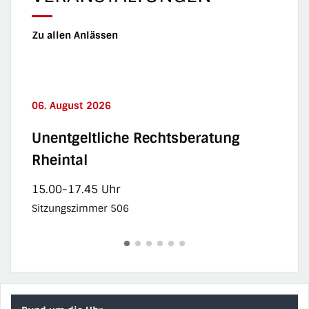
Zu allen Anlässen
06.
August
2026
07
Unentgeltliche Rechtsberatung
O
Rheintal
M
15.00
-
17.45 Uhr
2
Sitzungszimmer 506
Sc