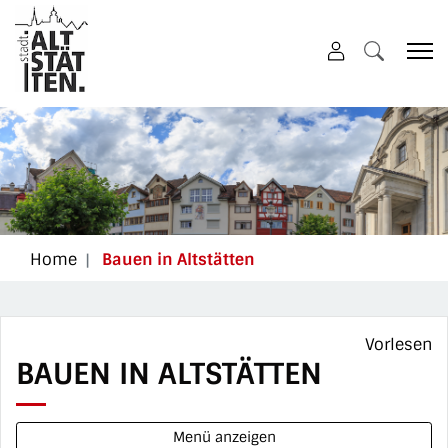
Altstätten
zur Startseite
Direkt zur Hauptnavigation
Direkt zum Inhalt
Direkt zur Suche
Direkt zum Stichwortverzeichnis
(ausgewählt)
Home
Bauen in Altstätten
Vorlesen
BAUEN IN ALTSTÄTTEN
Menü anzeigen