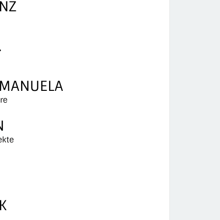
NZ
.
 MANUELA
re
N
ekte
K