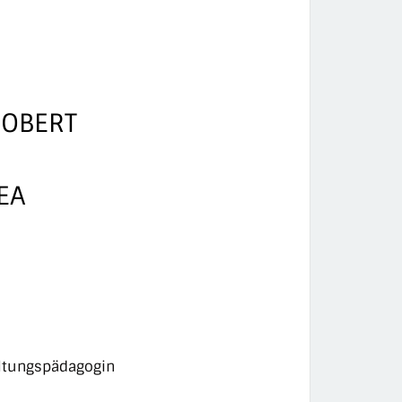
OBERT
EA
altungspädagogin