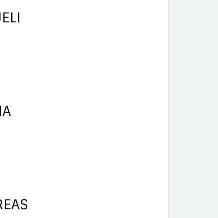
ELI
NA
REAS