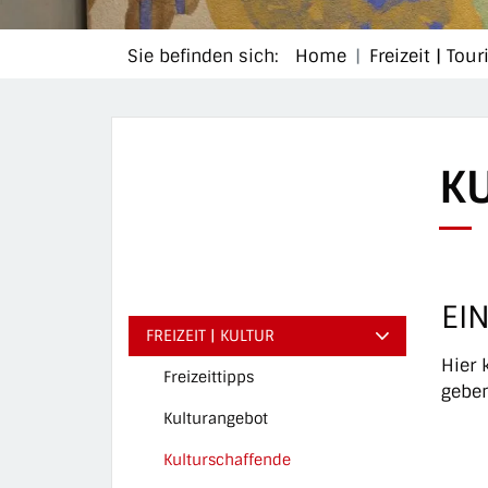
Sie befinden sich:
Home
Freizeit | Tou
K
EI
FREIZEIT | KULTUR
Hier 
Freizeittipps
geben
Kulturangebot
Kulturschaffende