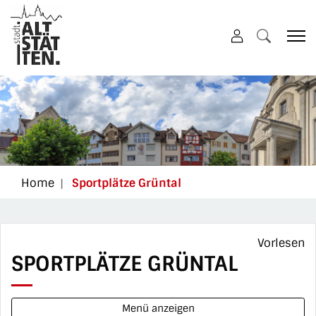
Altstätten
zur Startseite
Direkt zur Hauptnavigation
Direkt zum Inhalt
Direkt zur Suche
Direkt zum Stichwortverzeichnis
(ausgewählt)
Home
Sportplätze Grüntal
Vorlesen
SPORTPLÄTZE GRÜNTAL
Menü anzeigen