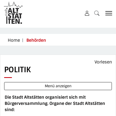
Altstätten
zur Startseite
Direkt zur Hauptnavigation
Direkt zum Inhalt
Direkt zur Suche
Direkt zum Stichwortverzeichnis
(ausgewählt)
Home
Behörden
Vorlesen
POLITIK
Menü anzeigen
Die Stadt Altstätten organisiert sich mit
Bürgerversammlung. Organe der Stadt Altstätten
sind: