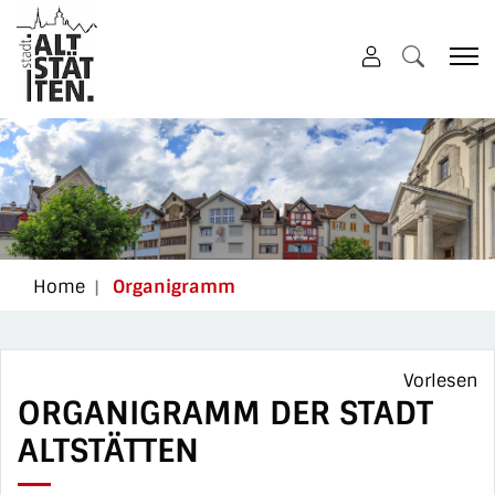
Altstätten
zur Startseite
Direkt zur Hauptnavigation
Direkt zum Inhalt
Direkt zur Suche
Direkt zum Stichwortverzeichnis
(ausgewählt)
Home
Organigramm
Vorlesen
ORGANIGRAMM DER STADT
ALTSTÄTTEN