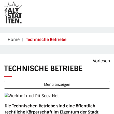
Altstätten
zur Startseite
Direkt zur Hauptnavigation
Direkt zum Inhalt
Direkt zur Suche
Direkt zum Stichwortverzeichnis
(ausgewählt)
Home
Technische Betriebe
Vorlesen
TECHNISCHE BETRIEBE
Menü anzeigen
Die Technischen Betriebe sind eine öffentlich-
rechtliche Körperschaft im Eigentum der Stadt