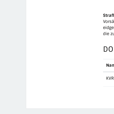
Stra
Vorsä
eidge
die z
DO
Na
KVR;