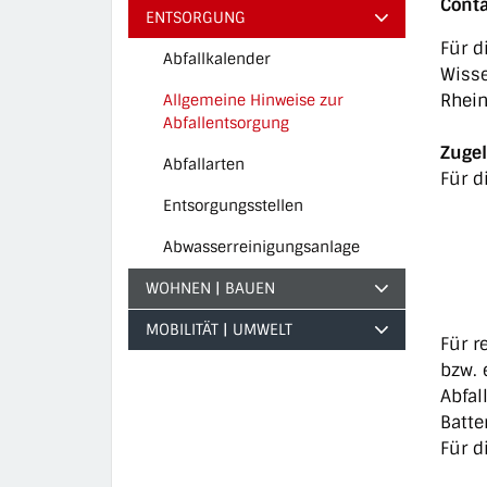
Conta
ENTSORGUNG
Für d
Abfallkalender
Wisse
Rhein
Allgemeine Hinweise zur
Abfallentsorgung
Zugel
(ausgewählt)
Abfallarten
Für d
Entsorgungsstellen
Abwasserreinigungsanlage
WOHNEN | BAUEN
MOBILITÄT | UMWELT
Für r
bzw. 
Abfal
Batte
Für d