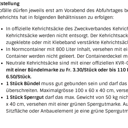
tstellung
bfälle dürfen jeweils erst am Vorabend des Abfuhrtages be
ehrichts hat in folgenden Behältnissen zu erfolgen:
In offizielle Kehrichtsäcke des Zweckverbandes Kehric
Kehrichtsäcke werden nicht entsorgt. Der Kehrichtsac
zugeklebte oder mit Klebeband verstärkte Kehrichtsäc
In Normcontainer mit 800 Liter Inhalt, versehen mit e
Container werden nicht geleert. Der Containerdeckel 
Neutrale Kehrichtsäcke sind mit einer offiziellen KV
mit einer Bündelmarke zu Fr. 3.30/Stück oder bis 110 L
6.50/Stück.
1 Stück Bündel
muss gut gebunden sein und darf das 
überschreiten. Maximalgrösse 100 x 60 x 40 cm, vers
1 Stück Sperrgut
darf das max. Gewicht von 50 kg nic
x 40 cm, versehen mit einer grünen Sperrgutmarke. 
Sitzfläche oder Anbauelement je eine grüne Sperrgutm