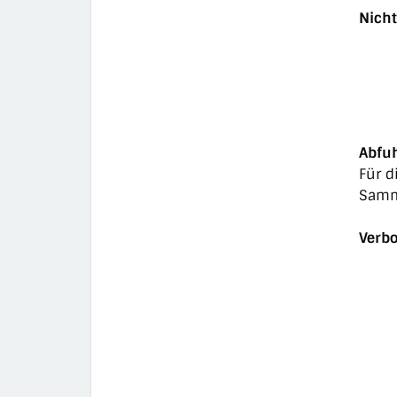
Nich
Abfuh
Für d
Samme
Verbo