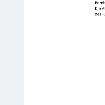
Berei
Die A
des K