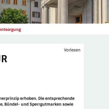
(ausgewählt)
lentsorgung
Vorlesen
UR
herprinzip erhoben. Die entsprechende
cke, Bündel- und Sperrgutmarken sowie