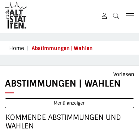
Altstätten
zur Startseite
Direkt zur Hauptnavigation
Direkt zum Inhalt
Direkt zur Suche
Direkt zum Stichwortverzeichnis
(ausgewählt)
Home
Abstimmungen | Wahlen
Vorlesen
ABSTIMMUNGEN | WAHLEN
Menü anzeigen
KOMMENDE ABSTIMMUNGEN UND
WAHLEN