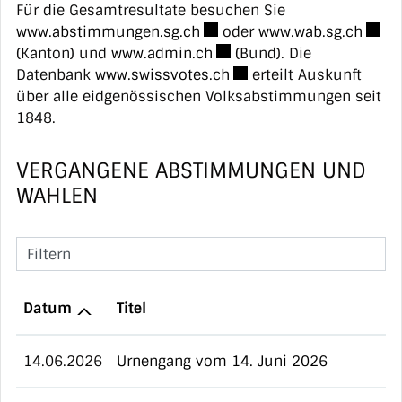
Für die Gesamtresultate besuchen Sie
Externer Link wird in einem 
Exter
www.abstimmungen.sg.ch
oder
www.wab.sg.ch
Externer Link wird in einem
(Kanton) und
www.admin.ch
(Bund). Die
Externer Link wird in ei
Datenbank
www.swissvotes.ch
erteilt Auskunft
über alle eidgenössischen Volksabstimmungen seit
1848.
VERGANGENE ABSTIMMUNGEN UND
WAHLEN
Filtern
Datum
Titel
14.06.2026
Urnengang vom 14. Juni 2026