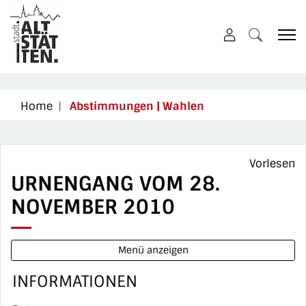
Altstätten
zur Startseite
Direkt zur Hauptnavigation
Direkt zum Inhalt
Direkt zur Suche
Direkt zum Stichwortverzeichnis
(ausgewählt)
Home
Abstimmungen | Wahlen
Vorlesen
URNENGANG VOM 28.
NOVEMBER 2010
Menü anzeigen
INFORMATIONEN