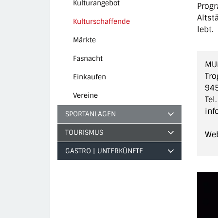
Kulturangebot
Progr
Altst
Kulturschaffende
lebt.
(ausgewählt)
Märkte
Fasnacht
MU
Tro
Einkaufen
945
Vereine
Tel
in
SPORTANLAGEN
TOURISMUS
Web
GASTRO | UNTERKÜNFTE