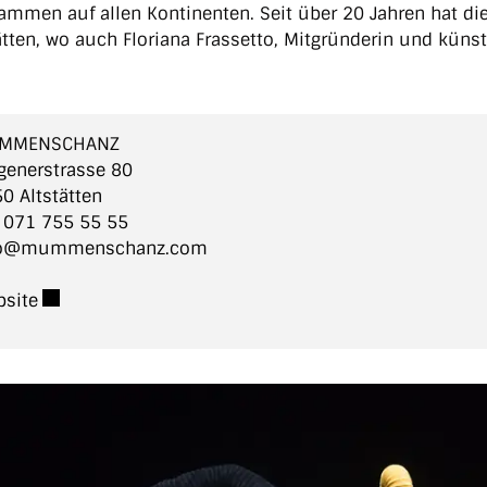
ammen auf allen Kontinenten. Seit über 20 Jahren hat d
ätten, wo auch Floriana Frassetto, Mitgründerin und kü
MMENSCHANZ
generstrasse 80
0 Altstätten
.
071 755 55 55
fo@mummenschanz.com
Externer Link wird in einem neuen Fenster geöffnet.
site