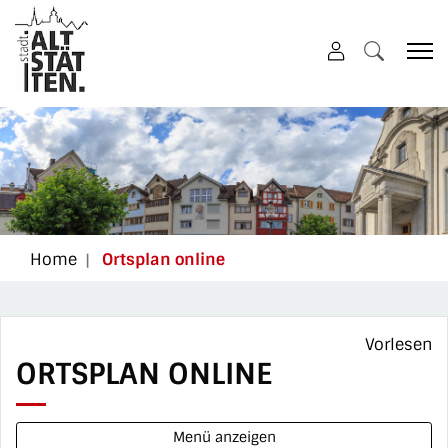
Altstätten
zur Startseite
Direkt zur Hauptnavigation
Direkt zum Inhalt
Direkt zur Suche
Direkt zum Stichwortverzeichnis
(ausgewählt)
Home
Ortsplan online
Vorlesen
ORTSPLAN ONLINE
Menü anzeigen