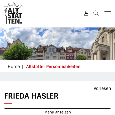
Altstätten
zur Startseite
Direkt zur Hauptnavigation
Direkt zum Inhalt
Direkt zur Suche
Direkt zum Stichwortverzeichnis
(ausgewählt)
Home
Altstätter Persönlichkeiten
Vorlesen
FRIEDA HASLER
Menü anzeigen