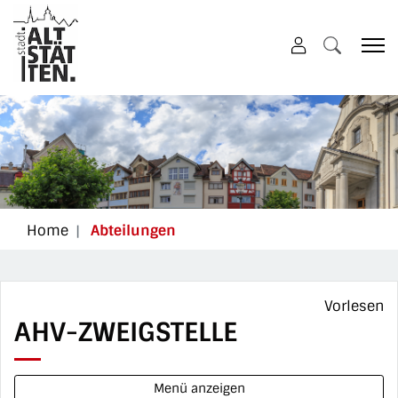
Altstätten
zur Startseite
Direkt zur Hauptnavigation
Direkt zum Inhalt
Direkt zur Suche
Direkt zum Stichwortverzeichnis
(ausgewählt)
Home
Abteilungen
Vorlesen
AHV-ZWEIGSTELLE
Menü anzeigen