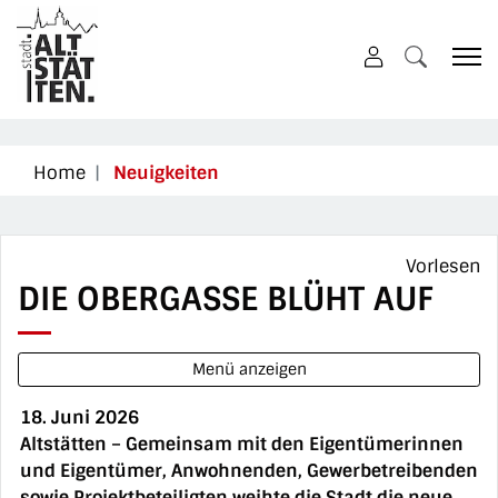
Altstätten
zur Startseite
Direkt zur Hauptnavigation
Direkt zum Inhalt
Direkt zur Suche
Direkt zum Stichwortverzeichnis
(ausgewählt)
Home
Neuigkeiten
Vorlesen
DIE OBERGASSE BLÜHT AUF
Menü anzeigen
18. Juni 2026
Altstätten – Gemeinsam mit den Eigentümerinnen
und Eigentümer, Anwohnenden, Gewerbetreibenden
sowie Projektbeteiligten weihte die Stadt die neue