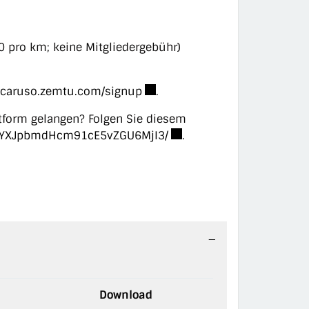
50 pro km; keine Mitgliedergebühr)
Externer Link wird in einem neu
mcaruso.zemtu.com/signup
.
ttform gelangen? Folgen Sie diesem
Externer Link wird in eine
FNoYXJpbmdHcm91cE5vZGU6MjI3/
.
Download