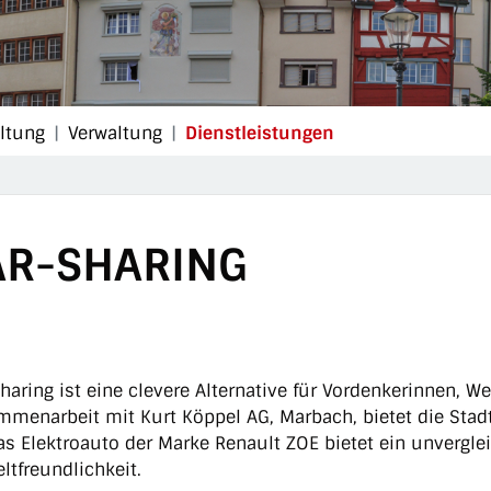
(ausgewählt)
altung
Verwaltung
Dienstleistungen
AR-SHARING
haring ist eine clevere Alternative für Vordenkerinnen, W
GEHÖRIGE OBJEKTE
menarbeit mit Kurt Köppel AG, Marbach, bietet die Stadt
as Elektroauto der Marke Renault ZOE bietet ein unvergle
tfreundlichkeit.