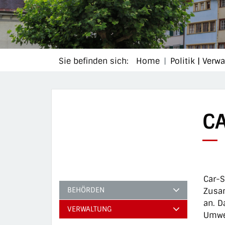
Sie befinden sich:
Home
Politik | Verw
C
Car-S
ZU
BEHÖRDEN
Zusam
an. D
VERWALTUNG
Umwel