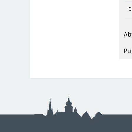
C
Ab
Pu