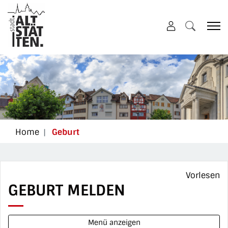
Altstätten
zur Startseite
Direkt zur Hauptnavigation
Direkt zum Inhalt
Direkt zur Suche
Direkt zum Stichwortverzeichnis
(ausgewählt)
Home
Geburt
Vorlesen
GEBURT MELDEN
Menü anzeigen