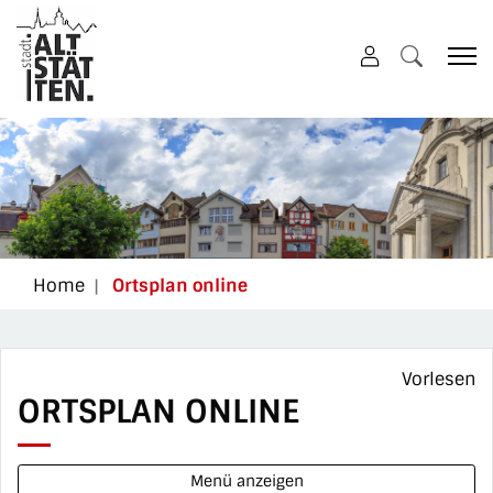
Altstätten
zur Startseite
Direkt zur Hauptnavigation
Direkt zum Inhalt
Direkt zur Suche
Direkt zum Stichwortverzeichnis
(ausgewählt)
Home
Ortsplan online
Vorlesen
ORTSPLAN ONLINE
Menü anzeigen