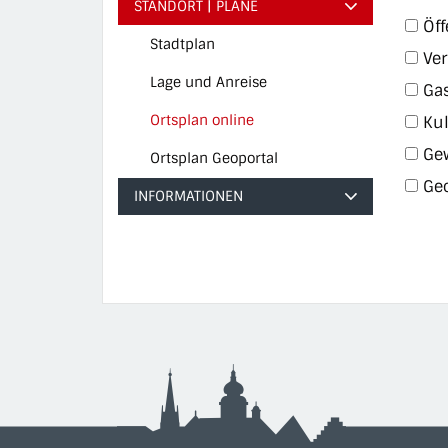
STANDORT | PLÄNE
Öff
Stadtplan
Ver
Lage und Anreise
Gas
Ortsplan online
Kul
(ausgewählt)
Ge
Ortsplan Geoportal
Ge
INFORMATIONEN