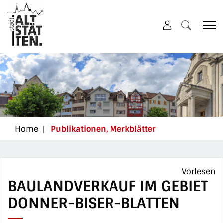
Altstätten
zur Startseite
Direkt zur Hauptnavigation
Direkt zum Inhalt
Direkt zur Suche
Direkt zum Stichwortverzeichnis
(ausgewählt)
Home
Publikationen, Merkblätter
Vorlesen
BAULANDVERKAUF IM GEBIET
DONNER-BISER-BLATTEN